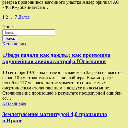
резерва проводников вагонного участка Адлер (филиал АО
«ФПК») обвиняется в…
Пагинация
1
2
…
7
Далее
записей
Поиск
Поиск
Катаклизмы
«Люди падали как дождь»: как произошла
крупнейшая авиакатастрофа Югославии
10 сентября 1976 года возле югославского Загреба на высоте
около 10 км столкнулись два авиалайнера. В катастрофе
погибли 177 человек, на тот момент это стало самым
смертоносным столкновением в воздухе во всем мире.
Столкновение произошло в результате процедурной ошибки
со…
Катаклизмы
Землетрясение магнитудой 4,0 произошло
в Иране