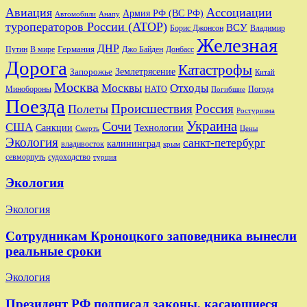
Авиация
Ассоциации
Армия РФ (ВС РФ)
Автомобили
Анапу
туроператоров России (АТОР)
ВСУ
Владимир
Борис Джонсон
Железная
ДНР
Германия
Путин
В мире
Джо Байден
Донбасс
Дорога
Катастрофы
Запорожье
Землетрясение
Китай
Москва
Москвы
Отходы
Минобороны
Погода
НАТО
Погибшие
Поезда
Происшествия
Россия
Полеты
Ростуризма
Украина
Сочи
США
Санкции
Технологии
Смерть
Цены
Экология
санкт-петербург
калининград
владивосток
крым
судоходство
севморпуть
турция
Экология
Экология
Сотрудникам Кроноцкого заповедника вынесли
реальные сроки
Экология
Президент РФ подписал законы, касающиеся