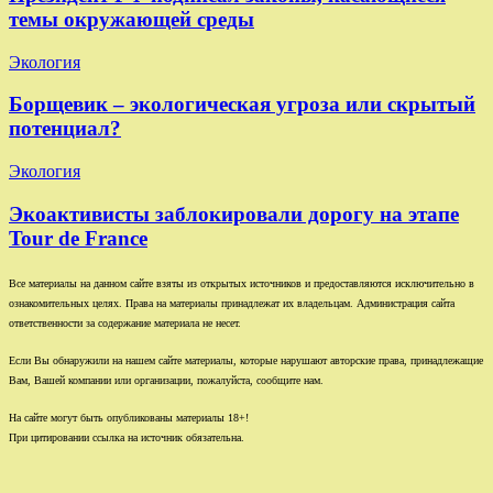
темы окружающей среды
Экология
Борщевик – экологическая угроза или скрытый
потенциал?
Экология
Экоактивисты заблокировали дорогу на этапе
Tour de France
Все материалы на данном сайте взяты из открытых источников и предоставляются исключительно в
ознакомительных целях. Права на материалы принадлежат их владельцам. Администрация сайта
ответственности за содержание материала не несет.
Если Вы обнаружили на нашем сайте материалы, которые нарушают авторские права, принадлежащие
Вам, Вашей компании или организации, пожалуйста, сообщите нам.
На сайте могут быть опубликованы материалы 18+!
При цитировании ссылка на источник обязательна.