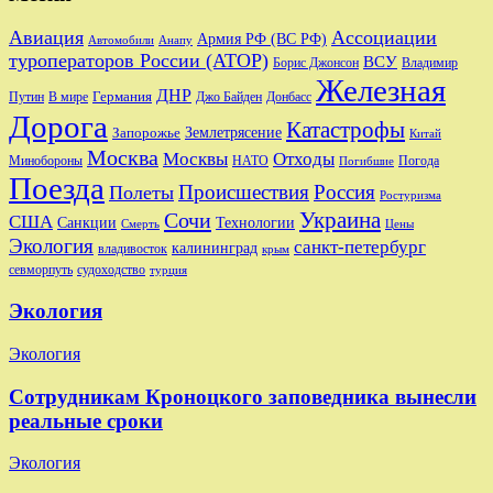
Авиация
Ассоциации
Армия РФ (ВС РФ)
Автомобили
Анапу
туроператоров России (АТОР)
ВСУ
Владимир
Борис Джонсон
Железная
ДНР
Германия
Путин
В мире
Джо Байден
Донбасс
Дорога
Катастрофы
Запорожье
Землетрясение
Китай
Москва
Москвы
Отходы
Минобороны
Погода
НАТО
Погибшие
Поезда
Происшествия
Россия
Полеты
Ростуризма
Украина
Сочи
США
Санкции
Технологии
Смерть
Цены
Экология
санкт-петербург
калининград
владивосток
крым
судоходство
севморпуть
турция
Экология
Экология
Сотрудникам Кроноцкого заповедника вынесли
реальные сроки
Экология