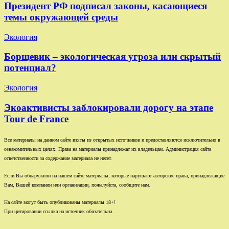
Президент РФ подписал законы, касающиеся
темы окружающей среды
Экология
Борщевик – экологическая угроза или скрытый
потенциал?
Экология
Экоактивисты заблокировали дорогу на этапе
Tour de France
Все материалы на данном сайте взяты из открытых источников и предоставляются исключительно в
ознакомительных целях. Права на материалы принадлежат их владельцам. Администрация сайта
ответственности за содержание материала не несет.
Если Вы обнаружили на нашем сайте материалы, которые нарушают авторские права, принадлежащие
Вам, Вашей компании или организации, пожалуйста, сообщите нам.
На сайте могут быть опубликованы материалы 18+!
При цитировании ссылка на источник обязательна.