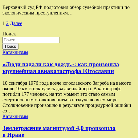
Верховный суд РФ подготовил обзор судебной практики по
экологическим преступлениям…
Пагинация
1
2
Далее
записей
Поиск
Поиск
Катаклизмы
«Люди падали как дождь»: как произошла
крупнейшая авиакатастрофа Югославии
10 сентября 1976 года возле югославского Загреба на высоте
около 10 км столкнулись два авиалайнера. В катастрофе
погибли 177 человек, на тот момент это стало самым
смертоносным столкновением в воздухе во всем мире.
Столкновение произошло в результате процедурной ошибки
со…
Катаклизмы
Землетрясение магнитудой 4,0 произошло
в Иране