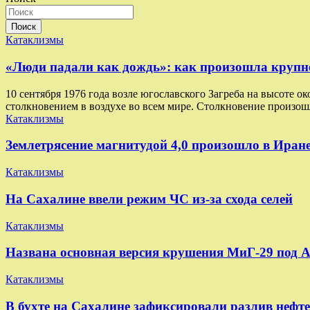
Поиск
Катаклизмы
«Люди падали как дождь»: как произошла круп
10 сентября 1976 года возле югославского Загреба на высоте о
столкновением в воздухе во всем мире. Столкновение произо
Катаклизмы
Землетрясение магнитудой 4,0 произошло в Иран
Катаклизмы
На Сахалине ввели режим ЧС из-за схода селей
Катаклизмы
Названа основная версия крушения МиГ-29 под 
Катаклизмы
В бухте на Сахалине зафиксировали разлив нефт