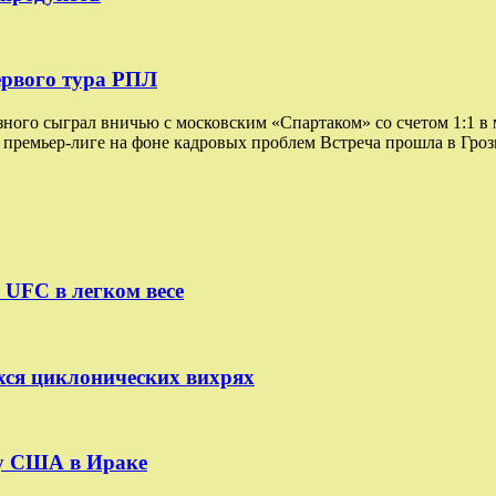
ервого тура РПЛ
го сыграл вничью с московским «Спартаком» со счетом 1:1 в м
 премьер-лиге на фоне кадровых проблем Встреча прошла в Гро
 UFC в легком весе
ся циклонических вихрях
у США в Ираке