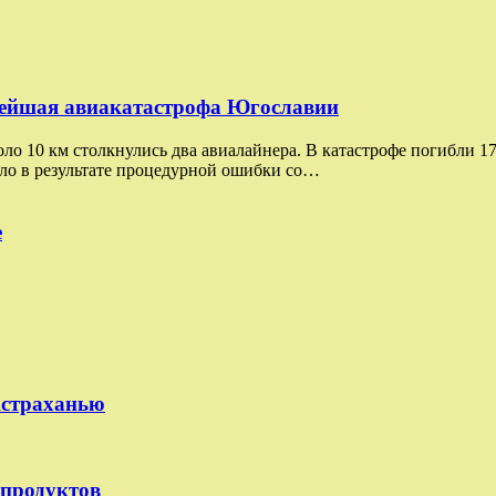
нейшая авиакатастрофа Югославии
коло 10 км столкнулись два авиалайнера. В катастрофе погибли 1
шло в результате процедурной ошибки со…
е
Астраханью
епродуктов