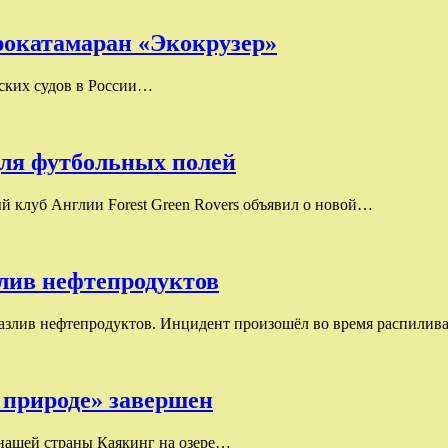
рокатамаран «Экокрузер»
ских судов в России…
для футбольных полей
й клуб Англии Forest Green Rovers объявил о новой…
злив нефтепродуктов
азлив нефтепродуктов. Инцидент произошёл во время распилива
 природе» завершен
нашей страны Каякинг на озере…