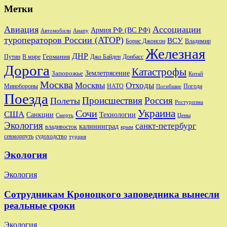
Метки
Авиация
Ассоциации
Армия РФ (ВС РФ)
Автомобили
Анапу
туроператоров России (АТОР)
ВСУ
Владимир
Борис Джонсон
Железная
ДНР
Германия
Путин
В мире
Джо Байден
Донбасс
Дорога
Катастрофы
Запорожье
Землетрясение
Китай
Москва
Москвы
Отходы
Минобороны
Погода
НАТО
Погибшие
Поезда
Происшествия
Россия
Полеты
Ростуризма
Украина
Сочи
США
Санкции
Технологии
Смерть
Цены
Экология
санкт-петербург
калининград
владивосток
крым
судоходство
севморпуть
турция
Экология
Экология
Сотрудникам Кроноцкого заповедника вынесли
реальные сроки
Экология