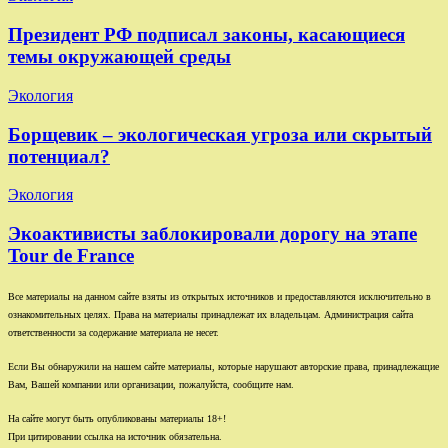
Президент РФ подписал законы, касающиеся
темы окружающей среды
Экология
Борщевик – экологическая угроза или скрытый
потенциал?
Экология
Экоактивисты заблокировали дорогу на этапе
Tour de France
Все материалы на данном сайте взяты из открытых источников и предоставляются исключительно в
ознакомительных целях. Права на материалы принадлежат их владельцам. Администрация сайта
ответственности за содержание материала не несет.
Если Вы обнаружили на нашем сайте материалы, которые нарушают авторские права, принадлежащие
Вам, Вашей компании или организации, пожалуйста, сообщите нам.
На сайте могут быть опубликованы материалы 18+!
При цитировании ссылка на источник обязательна.