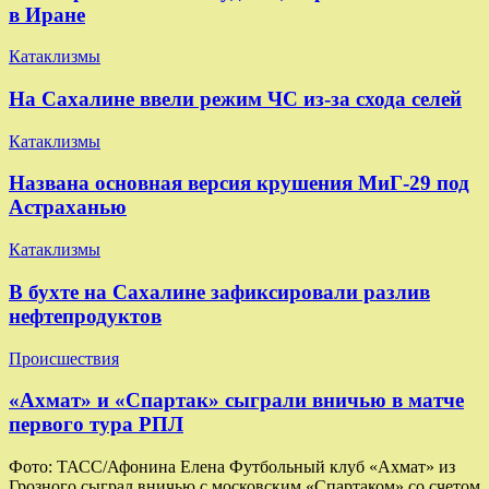
в Иране
Катаклизмы
На Сахалине ввели режим ЧС из-за схода селей
Катаклизмы
Названа основная версия крушения МиГ-29 под
Астраханью
Катаклизмы
В бухте на Сахалине зафиксировали разлив
нефтепродуктов
Происшествия
«Ахмат» и «Спартак» сыграли вничью в матче
первого тура РПЛ
Фото: ТАСС/Афонина Елена Футбольный клуб «Ахмат» из
Грозного сыграл вничью с московским «Спартаком» со счетом