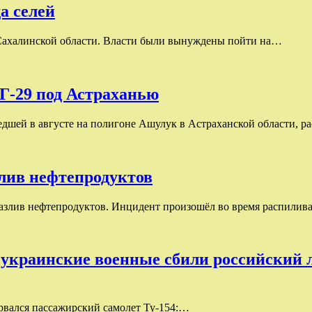
а селей
Сахалинской области. Власти были вынуждены пойти на…
Г-29 под Астраханью
дшей в августе на полигоне Ашулук в Астраханской области, р
злив нефтепродуктов
азлив нефтепродуктов. Инцидент произошёл во время распилива
д украинские военные сбили российский л
зорвался пассажирский самолет Ту-154:…