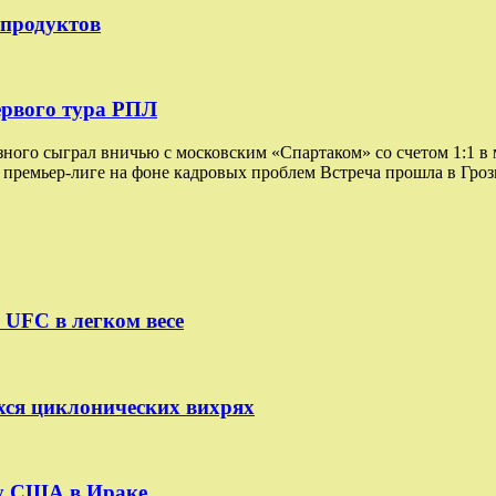
епродуктов
ервого тура РПЛ
го сыграл вничью с московским «Спартаком» со счетом 1:1 в м
 премьер-лиге на фоне кадровых проблем Встреча прошла в Гро
 UFC в легком весе
ся циклонических вихрях
у США в Ираке