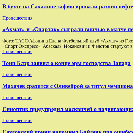
В бухте на Сахалине зафиксировали разлив нефт
Происшествия
«Ахмат» и «Спартак» сыграли вничью в матче п
Фото: ТАСС/Афонина Елена Футбольный клуб «Ахмат» из Грозно
«Спорт-Экспресс». Абаскаль, Йоканович и Федотов стартуют в
Происшествия
Тони Блэр заявил о конце эры господства Запада
Происшествия
Махачев сразится с Оливейрой за титул чемпиона
Происшествия
Синоптик предупредил москвичей о надвигающих
Происшествия
Саудовский принц напомнил Байдену про ошибк