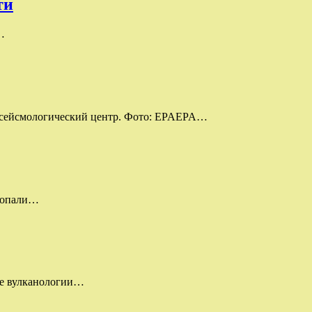
ти
…
й сейсмологический центр. Фото: EPAEPA…
пропали…
уте вулканологии…