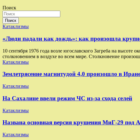
записей
Поиск
Поиск
Катаклизмы
«Люди падали как дождь»: как произошла круп
10 сентября 1976 года возле югославского Загреба на высоте о
столкновением в воздухе во всем мире. Столкновение произо
Катаклизмы
Землетрясение магнитудой 4,0 произошло в Иран
Катаклизмы
На Сахалине ввели режим ЧС из-за схода селей
Катаклизмы
Названа основная версия крушения МиГ-29 под 
Катаклизмы