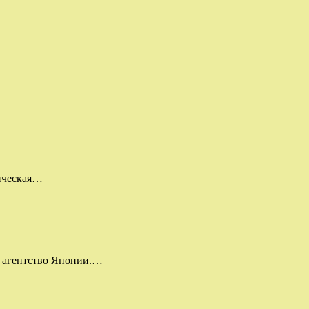
ническая…
е агентство Японии.…