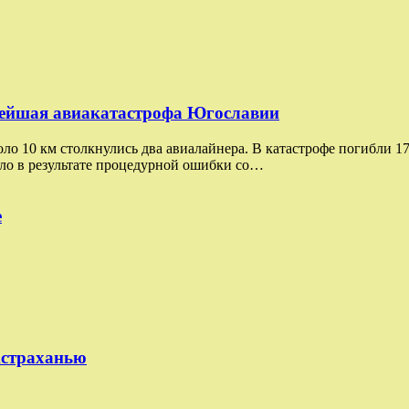
нейшая авиакатастрофа Югославии
коло 10 км столкнулись два авиалайнера. В катастрофе погибли 1
шло в результате процедурной ошибки со…
е
Астраханью