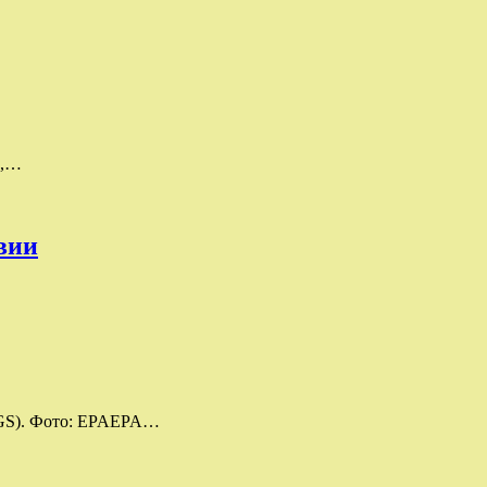
а,…
вии
USGS). Фото: EPAEPA…