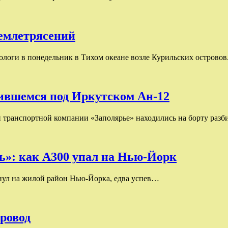
землетрясений
смологи в понедельник в Тихом океане возле Курильских остро
збившемся под Иркутском Ан-12
 транспортной компании «Заполярье» находились на борту раз
сь»: как А300 упал на Нью-Йорк
ухнул на жилой район Нью-Йорка, едва успев…
провод