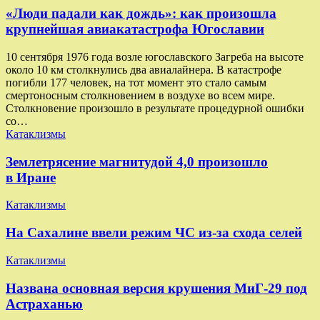
«Люди падали как дождь»: как произошла
крупнейшая авиакатастрофа Югославии
10 сентября 1976 года возле югославского Загреба на высоте
около 10 км столкнулись два авиалайнера. В катастрофе
погибли 177 человек, на тот момент это стало самым
смертоносным столкновением в воздухе во всем мире.
Столкновение произошло в результате процедурной ошибки
со…
Катаклизмы
Землетрясение магнитудой 4,0 произошло
в Иране
Катаклизмы
На Сахалине ввели режим ЧС из-за схода селей
Катаклизмы
Названа основная версия крушения МиГ-29 под
Астраханью