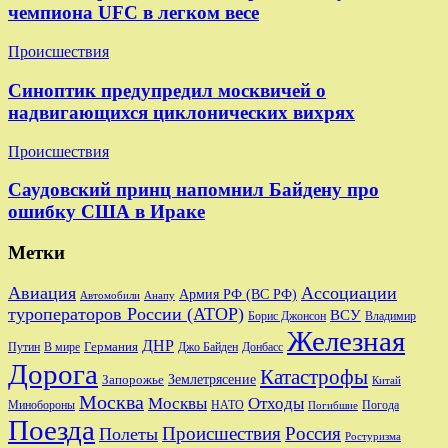
чемпиона UFC в легком весе
Происшествия
Синоптик предупредил москвичей о
надвигающихся циклонических вихрях
Происшествия
Саудовский принц напомнил Байдену про
ошибку США в Ираке
Метки
Авиация
Ассоциации
Армия РФ (ВС РФ)
Автомобили
Анапу
туроператоров России (АТОР)
ВСУ
Владимир
Борис Джонсон
Железная
ДНР
Германия
Путин
В мире
Джо Байден
Донбасс
Дорога
Катастрофы
Запорожье
Землетрясение
Китай
Москва
Москвы
Отходы
Минобороны
Погода
НАТО
Погибшие
Поезда
Происшествия
Россия
Полеты
Ростуризма