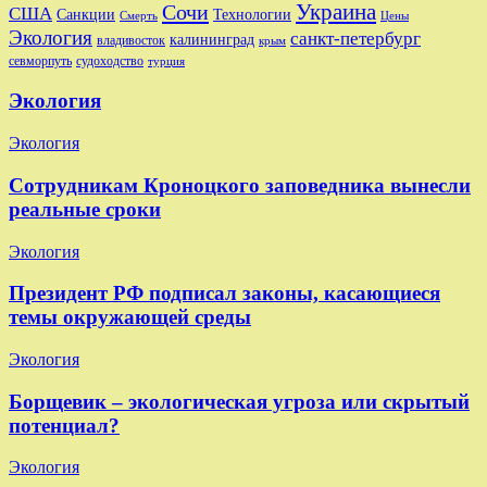
Украина
Сочи
США
Санкции
Технологии
Смерть
Цены
Экология
санкт-петербург
калининград
владивосток
крым
судоходство
севморпуть
турция
Экология
Экология
Сотрудникам Кроноцкого заповедника вынесли
реальные сроки
Экология
Президент РФ подписал законы, касающиеся
темы окружающей среды
Экология
Борщевик – экологическая угроза или скрытый
потенциал?
Экология