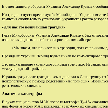
В ответ министр обороны Украины Александр Кузьмук сообщил
Но три дня спустя пресс-служба Минобороны Украины все же б
комиссия окончательно установила: украинская ракета разорвал
«Для нас это величайшая трагедия»
Глава Минобороны Украины Александр Кузьмук был отправлен в
извинения родным погибших на российском лайнере.
«Мы знаем, что причастны к трагедии, хотя ее причины д
Президент Украины Леонид Кучма никак не комментировал траг
Это высказывание украинского лидера возмутило Израиль: нача
международный трибунал.
Израиль сразу после трагедии командировал в Сочи группу из
психологическую помощь родственникам погибших. Израильские
рентгеновские снимки.
Анатомия катастрофы
В руках специалистов МАК после катастрофы Ту-154 оказалис
над Черным морем МАК привлекала зарубежных специалистов,