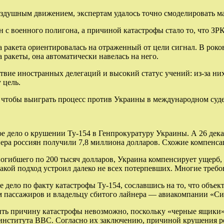
здушным движением, экспертам удалось точно смоделировать ма
ен с военного полигона, а причиной катастрофы стало то, что З
ракета ориентировалась на отраженный от цели сигнал. В роков
а ракеты, она автоматически навелась на него.
твие иностранных делегаций и высокий статус учений: из-за н
 цель.
, чтобы выиграть процесс против Украины в международном суд
ое дело о крушении Ту-154 в Генпрокуратуру Украины. А 26 дек
нера россиян получили 7,8 миллиона долларов. Схожие компенс
погибшего по 200 тысяч долларов, Украина компенсирует ущерб,
акой подход устроил далеко не всех потерпевших. Многие требо
 дело по факту катастрофы Ту-154, сославшись на то, что объе
ам пассажиров и владельцу сбитого лайнера — авиакомпании «Си
овить причину катастрофы невозможно, поскольку «черные ящики
нститута ВВС. Согласно их заключению, причиной крушения росс