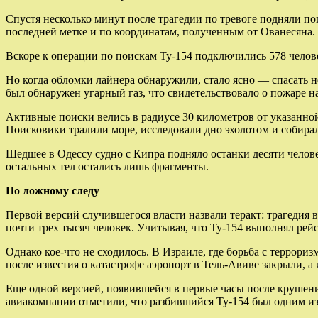
Спустя несколько минут после трагедии по тревоге подняли п
последней метке и по координатам, полученным от Ованесяна.
Вскоре к операции по поискам Ту-154 подключились 578 челове
Но когда обломки лайнера обнаружили, стало ясно — спасать не
был обнаружен угарный газ, что свидетельствовало о пожаре на
Активные поиски велись в радиусе 30 километров от указанно
Поисковики тралили море, исследовали дно эхолотом и собирал
Шедшее в Одессу судно с Кипра подняло останки десяти человек
остальных тел остались лишь фрагменты.
По ложному следу
Первой версий случившегося власти назвали теракт: трагедия 
почти трех тысяч человек. Учитывая, что Ту-154 выполнял рейс
Однако кое-что не сходилось. В Израиле, где борьба с террори
после известия о катастрофе аэропорт в Тель-Авиве закрыли, а
Еще одной версией, появившейся в первые часы после крушения
авиакомпании отметили, что разбившийся Ту-154 был одним и