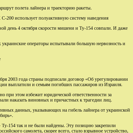
ршрут полета лайнера и траекторию ракеты.
РК С-200 использует полуактивную систему наведения
ой день 4 октября скорости мишени и Ту-154 совпали. И даже
их украинские операторы испытывали большую нервозность и
е
абря 2003 года страны подписали договор «Об урегулировании
ации выплатили и семьям погибших пассажиров из Израиля.
 но при этом избежит юридической ответственности за
вали наказать виновных и причастных к трагедии лиц.
ктивных данных, указывающих на гибель лайнера от украинской
бирь».
» Ту-154 так и не были найдены. Эту позицию закрепили
ийского самолета, скорее всего, стало взрывное устройство,