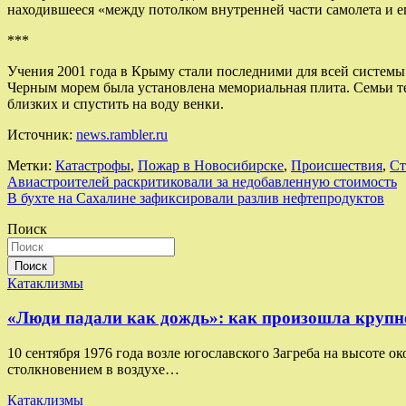
находившееся «между потолком внутренней части самолета и е
***
Учения 2001 года в Крыму стали последними для всей системы
Черным морем была установлена мемориальная плита. Семьи тех
близких и спустить на воду венки.
Источник:
news.rambler.ru
Метки:
Катастрофы
,
Пожар в Новосибирске
,
Происшествия
,
Ст
Навигация
Авиастроителей раскритиковали за недобавленную стоимость
В бухте на Сахалине зафиксировали разлив нефтепродуктов
по
Поиск
записям
Поиск
Катаклизмы
«Люди падали как дождь»: как произошла круп
10 сентября 1976 года возле югославского Загреба на высоте о
столкновением в воздухе…
Катаклизмы