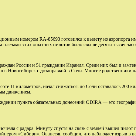
ационным номером RA-85693 готовился к вылету из аэропорта им
а плечами этих опытных пилотов было свыше десяти тысяч часов
граждан России и 51 гражданин Израиля. Среди них был и замг
вал в Новосибирск с дозаправкой в Сочи. Многие родственники 
соте 11 километров, начал снижаться: до Сочи оставалось 200 к
ным движением.
ождении пункта обязательных донесений ODIRA — это географич
.
 исчезла с радара. Минуту спустя на связь с землей вышел пило
 лайнером «Сибири». Ованесян сообщил, что наблюдает взрыв в 