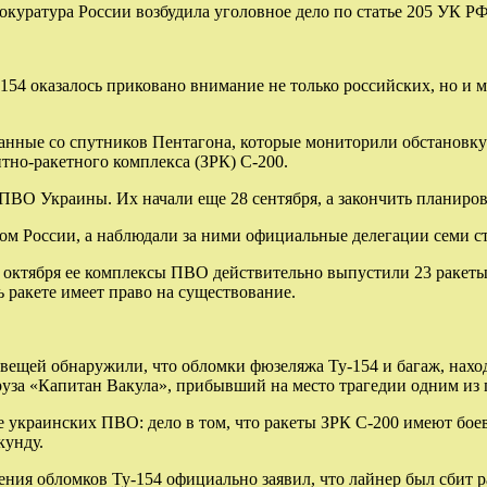
окуратура России возбудила уголовное дело по статье 205 УК РФ
154 оказалось приковано внимание не только российских, но и
анные со спутников Пентагона, которые мониторили обстановку
тно-ракетного комплекса (ЗРК) С-200.
О Украины. Их начали еще 28 сентября, а закончить планирова
ом России, а наблюдали за ними официальные делегации семи с
4 октября ее комплексы ПВО действительно выпустили 23 ракет
ь ракете имеет право на существование.
ещей обнаружили, что обломки фюзеляжа Ту-154 и багаж, находи
руза «Капитан Вакула», прибывший на место трагедии одним из 
е украинских ПВО: дело в том, что ракеты ЗРК С-200 имеют бо
кунду.
ия обломков Ту-154 официально заявил, что лайнер был сбит 