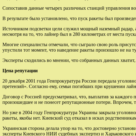
Сопоставив данные четырех различных станций управления во
В результате было установлено, что пуск ракеты был произвед
Источником подсветки цели служил мощный наземный радар, а 
несмотря на то, что лайнер был в 280 километрах от места пуск
Многие специалисты отмечали, что сыграло свою роль присутс
упустили тот момент, что наведение ракеты произошло не на ту
Эксперты сходились во мнении, что собранных данных хватит
Цена репутации
20 декабря 2001 года Генпрокуратура России передала уголовн
претензий». Согласно ему, семьи погибших при крушении лай
Договор с Россией предусматривал, что, выплатив за каждого 
произошедшее и не понесет репутационные потери. Впрочем, т
Но уже в 2004 году Генпрокуратура Украины закрыла уголовное
ракеты, якобы нет. Киевский суд отказал в исках родственник
Украинская сторона делала упор на то, что достоверно устан
эксперты Киевского НИИ судебных экспертиз и Харьковского и