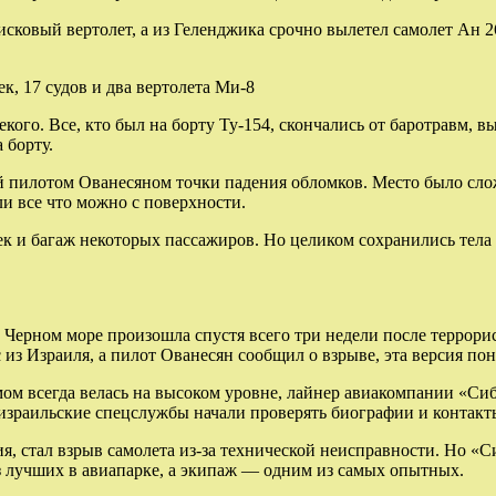
оисковый вертолет, а из Геленджика срочно вылетел самолет Ан
к, 17 судов и два вертолета Ми-8
кого. Все, кто был на борту Ту-154, скончались от баротравм, 
 борту.
й пилотом Ованесяном точки падения обломков. Место было сло
и все что можно с поверхности.
 и багаж некоторых пассажиров. Но целиком сохранились тела ли
в Черном море произошла спустя всего три недели после террор
 из Израиля, а пилот Ованесян сообщил о взрыве, эта версия пон
змом всегда велась на высоком уровне, лайнер авиакомпании «Си
 израильские спецслужбы начали проверять биографии и контакты
, стал взрыв самолета из-за технической неисправности. Но «С
з лучших в авиапарке, а экипаж — одним из самых опытных.