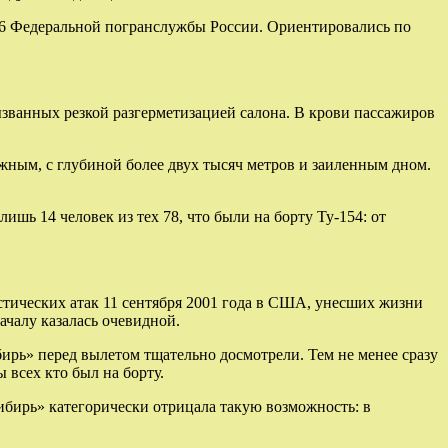
 26 Федеральной погранслужбы России. Ориентировались по
вызванных резкой разгерметизацией салона. В крови пассажиров
жным, с глубиной более двух тысяч метров и заиленным дном.
шь 14 человек из тех 78, что были на борту Ту-154: от
истических атак 11 сентября 2001 года в США, унесших жизни
ачалу казалась очевидной.
бирь» перед вылетом тщательно досмотрели. Тем не менее сразу
 всех кто был на борту.
ибирь» категорически отрицала такую возможность: в