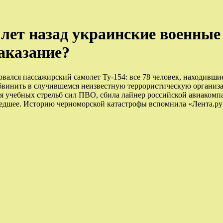
 лет назад украинские военные
наказание?
зорвался пассажирский самолет Ту-154: все 78 человек, находивш
 обвинить в случившемся неизвестную террористическую органи
мя учебных стрельб сил ПВО, сбила лайнер российской авиакомп
шедшее. Историю черноморской катастрофы вспомнила «Лента.ру