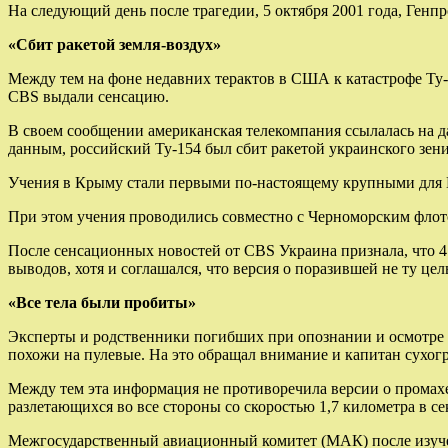
На следующий день после трагедии, 5 октября 2001 года, Генпр
«Сбит ракетой земля-воздух»
Между тем на фоне недавних терактов в США к катастрофе Ту-
CBS выдали сенсацию.
В своем сообщении американская телекомпания ссылалась на д
данным, российский Ту-154 был сбит ракетой украинского зени
Учения в Крыму стали первыми по-настоящему крупными для ПВ
При этом учения проводились совместно с Черноморским флот
После сенсационных новостей от CBS Украина признала, что 
выводов, хотя и соглашался, что версия о поразившей не ту цел
«Все тела были пробиты»
Эксперты и родственники погибших при опознании и осмотре в
похожи на пулевые. На это обращал внимание и капитан сухог
Между тем эта информация не противоречила версии о промах
разлетающихся во все стороны со скоростью 1,7 километра в се
Межгосударственный авиационный комитет (МАК) после изучен