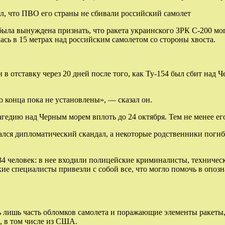
, что ПВО его страны не сбивали российский самолет
ыла вынуждена признать, что ракета украинского ЗРК С-200 мог
ась в 15 метрах над российским самолетом со стороны хвоста.
 отставку через 20 дней после того, как Ту-154 был сбит над 
о конца пока не установлены», — сказал он.
едию над Черным морем вплоть до 24 октября. Тем не менее его
лся дипломатический скандал, а некоторые родственники погибш
 34 человек: в нее входили полицейские криминалисты, техниче
 специалисты привезли с собой все, что могло помочь в опозн
ь лишь часть обломков самолета и поражающие элементы ракеты
 в том числе из США.