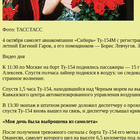
Фото: ТАССТАСС
4 октября самолет авиакомпании «Сибирь» Ту-154М с регистр
летний Евгений Гаров, а его помощником — Борис Левчугов. З
Видео дня
К 11:30 по Москве на борт Ту-154 поднялись пассажиры — 15 
Алексеев. Спустя полчаса лайнер поднялся в воздух: он следо
странное волнение.
Спустя 1,5 часа Ту-154, находившийся над Черным морем на вы
Кавказского центра автоматизированного управления воздуш
В 13:30 экипаж в штатном режиме доложил диспетчеру о прох
спустя Ту-154 вновь вышел на связь, и диспетчер услышал крик
«Моя дочь была выброшена из самолета»
После получения тревожного сигнала с борта Ту-154 его метка
Ованесян, самолет которого шел на высоте 6,5 километра под