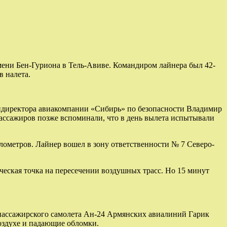
ени Бен-Гуриона в Тель-Авиве. Командиром лайнера был 42-
 налета.
ендиректора авиакомпании «Сибирь» по безопасности Владимир
пассажиров позже вспоминали, что в день вылета испытывали
илометров. Лайнер вошел в зону ответственности № 7 Северо-
еская точка на пересечении воздушных трасс. Но 15 минут
т пассажирского самолета Ан-24 Армянских авиалиний Гарик
воздухе и падающие обломки.